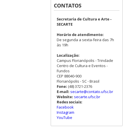
CONTATOS
Secretaria de Cultura e Arte -
SECARTE
Horário de atendimento:
De segunda a sexta-feira das 7h
às 19h
Localização:
Campus Florianópolis - Trindade
Centro de Cultura e Eventos -
Fundos
CEP 88040-900
Florianópolis - SC - Brasil
Fone:
(48) 3721-2376
E-mail:
secarte@contato.ufsc.br
Website:
secarte.ufsc.br
Redes sociais:
Facebook
Instagram
YouTube