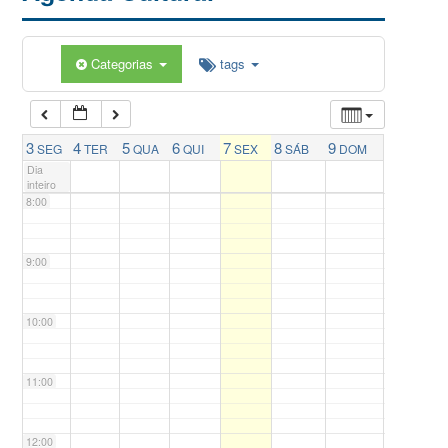
5:00
Categorias
tags
6:00
7:00
3
4
5
6
7
8
9
SEG
TER
QUA
QUI
SEX
SÁB
DOM
Dia
inteiro
8:00
9:00
10:00
11:00
12:00