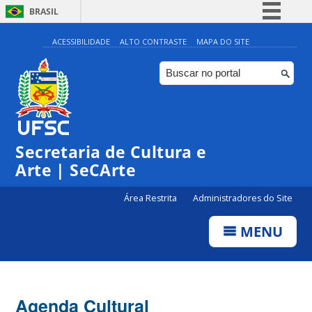
BRASIL
Simplifique!
ACESSIBILIDADE
ALTO CONTRASTE
MAPA DO SITE
Comunica BR
Participe
Acesso à informação
0:00
Legislação
Secretaria de Cultura e
Canais
1:00
Arte | SeCArte
Área Restrita
Administradores do Site
2:00
MENU
3:00
4:00
Agenda Cultural