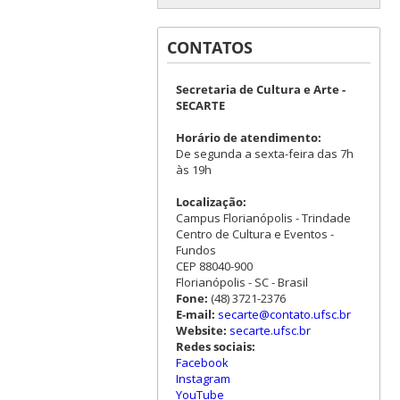
CONTATOS
Secretaria de Cultura e Arte -
SECARTE
Horário de atendimento:
De segunda a sexta-feira das 7h
às 19h
Localização:
Campus Florianópolis - Trindade
Centro de Cultura e Eventos -
Fundos
CEP 88040-900
Florianópolis - SC - Brasil
Fone:
(48) 3721-2376
E-mail:
secarte@contato.ufsc.br
Website:
secarte.ufsc.br
Redes sociais:
Facebook
Instagram
YouTube