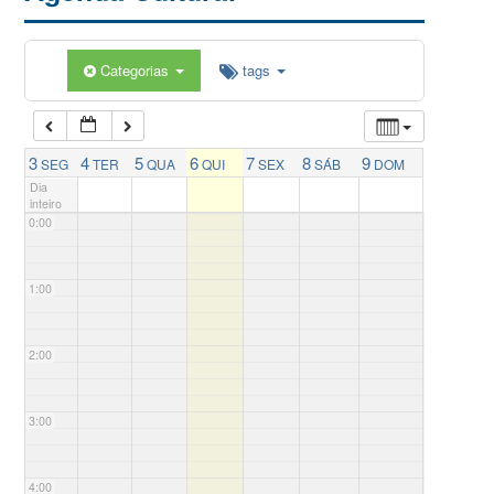
Categorias
tags
3
4
5
6
7
8
9
SEG
TER
QUA
QUI
SEX
SÁB
DOM
Dia
inteiro
0:00
1:00
2:00
3:00
4:00