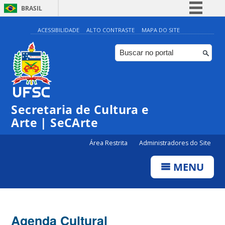
BRASIL
Simplifique!
ACESSIBILIDADE
ALTO CONTRASTE
MAPA DO SITE
Comunica BR
Participe
Acesso à informação
Legislação
Secretaria de Cultura e
Canais
Arte | SeCArte
Área Restrita
Administradores do Site
MENU
Agenda Cultural