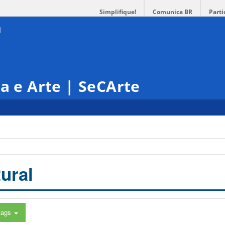
Simplifique!
Comunica BR
Parti
ra e Arte | SeCArte
ural
tags