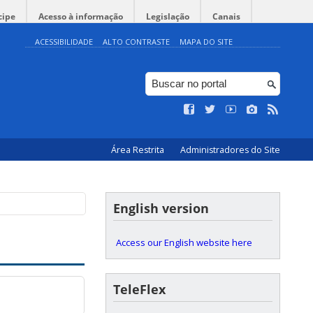
cipe
Acesso à informação
Legislação
Canais
ACESSIBILIDADE
ALTO CONTRASTE
MAPA DO SITE
Área Restrita
Administradores do Site
English version
Access our English website here
TeleFlex