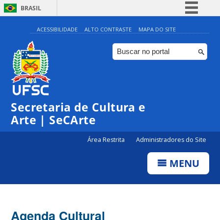
BRASIL
Simplifique!
ACESSIBILIDADE
ALTO CONTRASTE
MAPA DO SITE
Comunica BR
Participe
Acesso à informação
0:00
Legislação
Secretaria de Cultura e
1:00
Canais
Arte | SeCArte
2:00
Área Restrita
Administradores do Site
MENU
3:00
4:00
Agenda Cultural