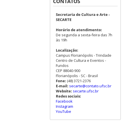
CONTATOS
Secretaria de Cultura e Arte -
SECARTE
Horário de atendimento:
De segunda a sexta-feira das 7h
às 19h
Localização:
Campus Florianópolis - Trindade
Centro de Cultura e Eventos -
Fundos
CEP 88040-900
Florianópolis - SC - Brasil
Fone:
(48) 3721-2376
E-mail:
secarte@contato.ufsc.br
Website:
secarte.ufsc.br
Redes sociais:
Facebook
Instagram
YouTube