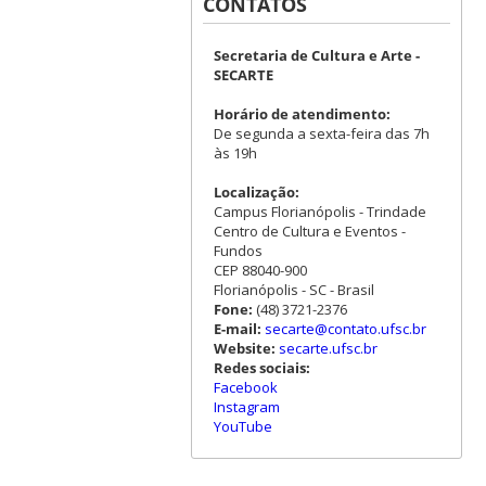
CONTATOS
Secretaria de Cultura e Arte -
SECARTE
Horário de atendimento:
De segunda a sexta-feira das 7h
às 19h
Localização:
Campus Florianópolis - Trindade
Centro de Cultura e Eventos -
Fundos
CEP 88040-900
Florianópolis - SC - Brasil
Fone:
(48) 3721-2376
E-mail:
secarte@contato.ufsc.br
Website:
secarte.ufsc.br
Redes sociais:
Facebook
Instagram
YouTube