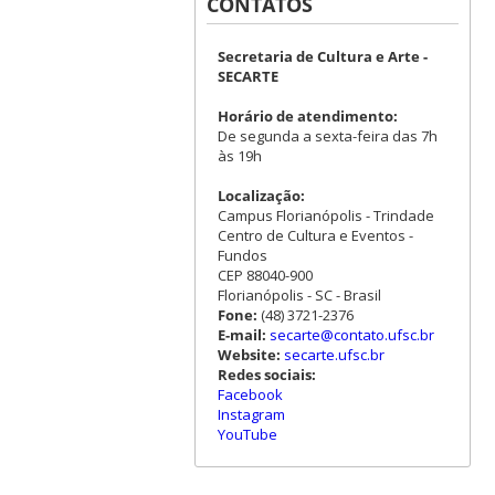
CONTATOS
Secretaria de Cultura e Arte -
SECARTE
Horário de atendimento:
De segunda a sexta-feira das 7h
às 19h
Localização:
Campus Florianópolis - Trindade
Centro de Cultura e Eventos -
Fundos
CEP 88040-900
Florianópolis - SC - Brasil
Fone:
(48) 3721-2376
E-mail:
secarte@contato.ufsc.br
Website:
secarte.ufsc.br
Redes sociais:
Facebook
Instagram
YouTube