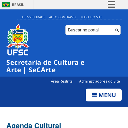
BRASIL
Simplifique!
ACESSIBILIDADE
ALTO CONTRASTE
MAPA DO SITE
Comunica BR
Participe
Acesso à informação
0:00
Legislação
Secretaria de Cultura e
1:00
Canais
Arte | SeCArte
2:00
Área Restrita
Administradores do Site
MENU
3:00
4:00
Agenda Cultural