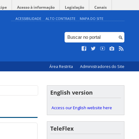
cipe
Acesso à informação
Legislação
Canais
ACESSIBILIDADE
ALTO CONTRASTE
MAPA DO SITE
Área Restrita
Administradores do Site
English version
Access our English website here
TeleFlex