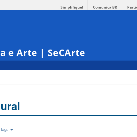
Simplifique!
Comunica BR
Parti
ra e Arte | SeCArte
ural
tags