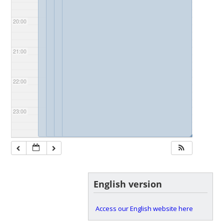
20:00
21:00
22:00
23:00
◢
◢
◢
◢
English version
Access our English website here