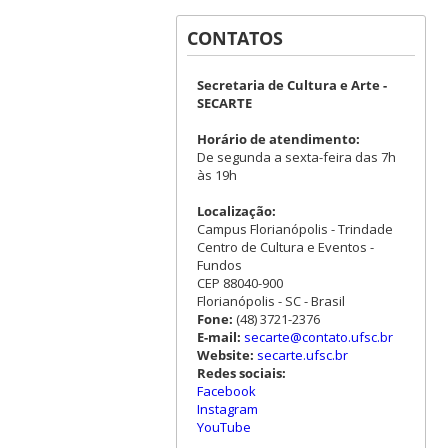
CONTATOS
Secretaria de Cultura e Arte -
SECARTE
Horário de atendimento:
De segunda a sexta-feira das 7h
às 19h
Localização:
Campus Florianópolis - Trindade
Centro de Cultura e Eventos -
Fundos
CEP 88040-900
Florianópolis - SC - Brasil
Fone:
(48) 3721-2376
E-mail:
secarte@contato.ufsc.br
Website:
secarte.ufsc.br
Redes sociais:
Facebook
Instagram
YouTube