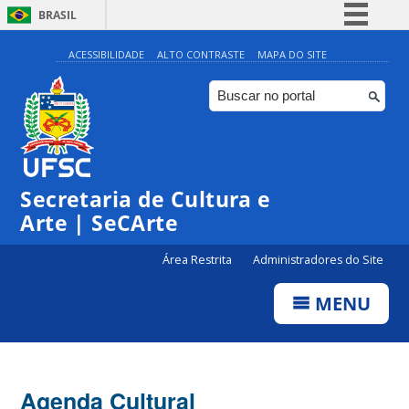
BRASIL
Simplifique!
ACESSIBILIDADE
ALTO CONTRASTE
MAPA DO SITE
Comunica BR
Participe
Acesso à informação
Legislação
Secretaria de Cultura e
Canais
Arte | SeCArte
Área Restrita
Administradores do Site
MENU
Agenda Cultural