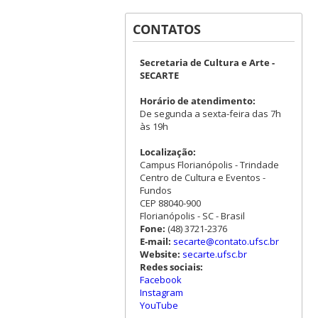
CONTATOS
Secretaria de Cultura e Arte -
SECARTE
Horário de atendimento:
De segunda a sexta-feira das 7h
às 19h
Localização:
Campus Florianópolis - Trindade
Centro de Cultura e Eventos -
Fundos
CEP 88040-900
Florianópolis - SC - Brasil
Fone:
(48) 3721-2376
E-mail:
secarte@contato.ufsc.br
Website:
secarte.ufsc.br
Redes sociais:
Facebook
Instagram
YouTube