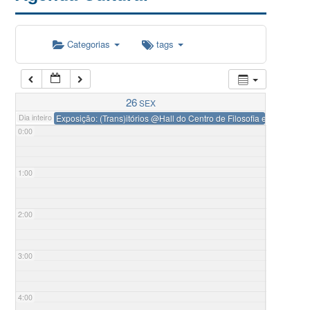
Categorias
tags
26
SEX
Dia inteiro
Exposição: (Trans)itórios
@Hall do Centro de Filosofia e Ciência
0:00
1:00
2:00
3:00
4:00