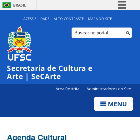
BRASIL
Simplifique!
ACESSIBILIDADE
ALTO CONTRASTE
MAPA DO SITE
Comunica BR
Participe
Acesso à informação
Legislação
Secretaria de Cultura e
Canais
Arte | SeCArte
Área Restrita
Administradores do Site
MENU
Agenda Cultural