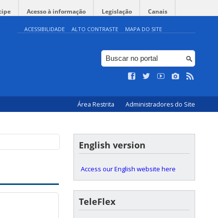
cipe
Acesso à informação
Legislação
Canais
ACESSIBILIDADE
ALTO CONTRASTE
MAPA DO SITE
es de Arte e Cultura
Área Restrita
Administradores do Site
English version
Access our English website here
TeleFlex