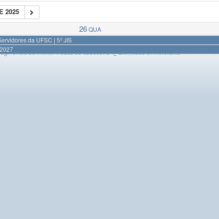
E 2025
26
QUA
ervidores da UFSC | 5º JIS
-2027
s do ser: vista imaginária’ na Biblioteca Central
Fragmentos do Íntimo: mesas de cabeceira’
@Biblioteca Universitária
@Biblioteca Universitária - Espaço