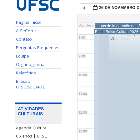
26 DE NOVEMBRO D
7:00
Pagina inicial
Dia inteiro
Jogos de Integração dos S
7:30
7:30
A SeCArte
Edital Bolsa Cultura 2026
Exposição | ‘Core
Exposição | ‘
8:00
Circulação
Contato
Perguntas Frequentes
Equipe
9:00
Organograma
Relatórios
10:00
Brasão
UFSC/SECARTE
11:00
ATIVIDADES
12:00
CULTURAIS
Agenda Cultural
13:00
65 anos | UFSC