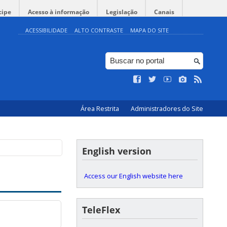
cipe
Acesso à informação
Legislação
Canais
ACESSIBILIDADE
ALTO CONTRASTE
MAPA DO SITE
umanas (CFH)
eira, s/n, Trindade
Área Restrita
Administradores do Site
English version
Access our English website here
TeleFlex