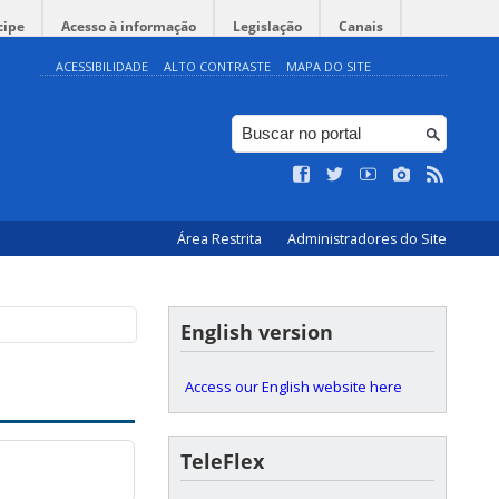
cipe
Acesso à informação
Legislação
Canais
ACESSIBILIDADE
ALTO CONTRASTE
MAPA DO SITE
uE
UFSC
Área Restrita
Administradores do Site
English version
Access our English website here
TeleFlex