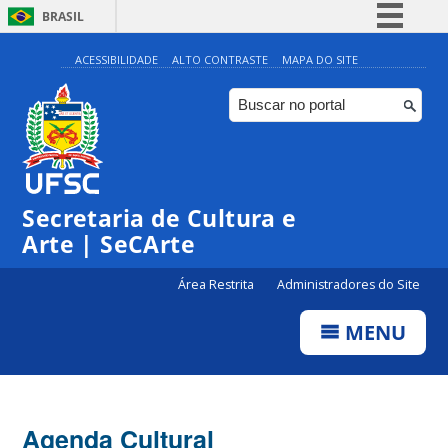
BRASIL
Simplifique!
ACESSIBILIDADE
ALTO CONTRASTE
MAPA DO SITE
Comunica BR
Participe
Acesso à informação
0:00
Legislação
Secretaria de Cultura e
1:00
Canais
Arte | SeCArte
2:00
Área Restrita
Administradores do Site
MENU
3:00
4:00
Agenda Cultural