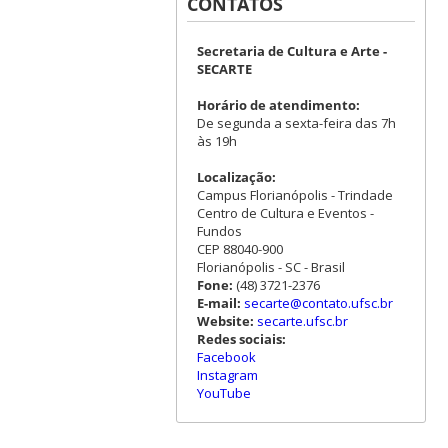
CONTATOS
Secretaria de Cultura e Arte -
SECARTE
Horário de atendimento:
De segunda a sexta-feira das 7h
às 19h
Localização:
Campus Florianópolis - Trindade
Centro de Cultura e Eventos -
Fundos
CEP 88040-900
Florianópolis - SC - Brasil
Fone:
(48) 3721-2376
E-mail:
secarte@contato.ufsc.br
Website:
secarte.ufsc.br
Redes sociais:
Facebook
Instagram
YouTube