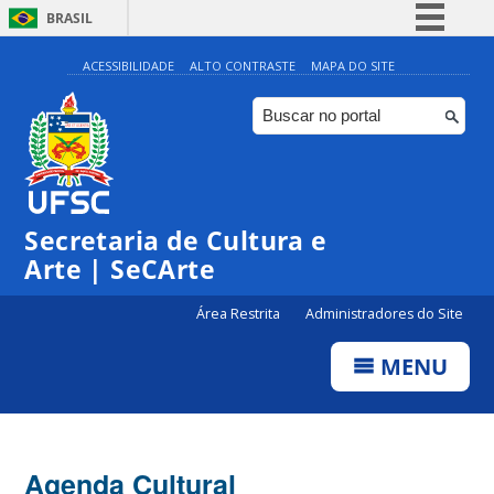
BRASIL
Simplifique!
ACESSIBILIDADE
ALTO CONTRASTE
MAPA DO SITE
Comunica BR
Participe
Acesso à informação
0:00
Legislação
Secretaria de Cultura e
1:00
Canais
Arte | SeCArte
2:00
Área Restrita
Administradores do Site
MENU
3:00
4:00
Agenda Cultural