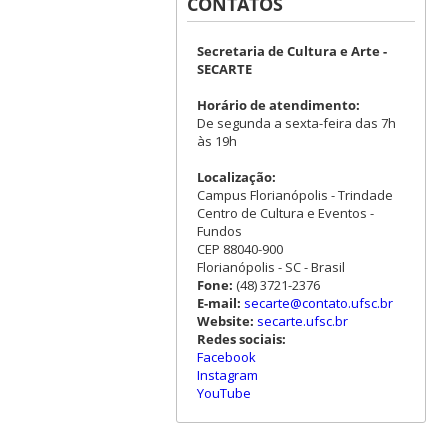
CONTATOS
Secretaria de Cultura e Arte -
SECARTE
Horário de atendimento:
De segunda a sexta-feira das 7h
às 19h
Localização:
Campus Florianópolis - Trindade
Centro de Cultura e Eventos -
Fundos
CEP 88040-900
Florianópolis - SC - Brasil
Fone:
(48) 3721-2376
E-mail:
secarte@contato.ufsc.br
Website:
secarte.ufsc.br
Redes sociais:
Facebook
Instagram
YouTube