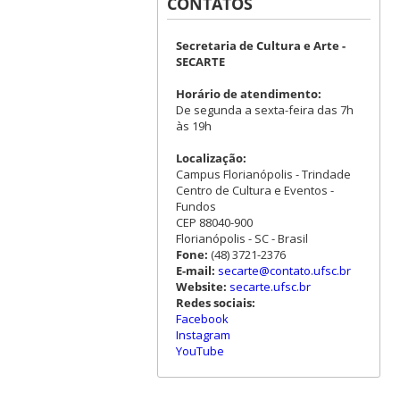
CONTATOS
Secretaria de Cultura e Arte -
SECARTE
Horário de atendimento:
De segunda a sexta-feira das 7h
às 19h
Localização:
Campus Florianópolis - Trindade
Centro de Cultura e Eventos -
Fundos
CEP 88040-900
Florianópolis - SC - Brasil
Fone:
(48) 3721-2376
E-mail:
secarte@contato.ufsc.br
Website:
secarte.ufsc.br
Redes sociais:
Facebook
Instagram
YouTube