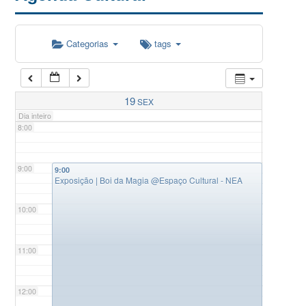
5:00
Categorias
tags
6:00
7:00
19
SEX
Dia inteiro
8:00
9:00
9:00
Exposição | Boi da Magia
@Espaço Cultural - NEA
10:00
11:00
12:00