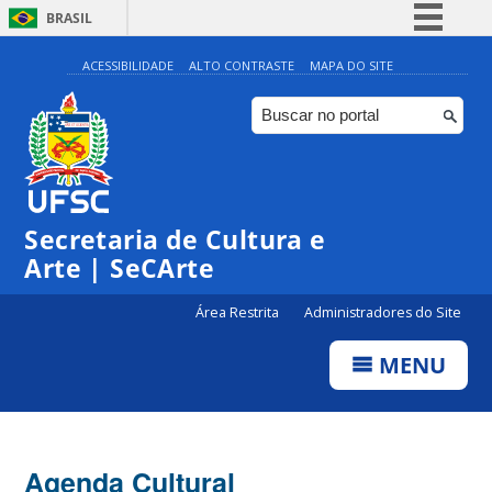
BRASIL
Simplifique!
ACESSIBILIDADE
ALTO CONTRASTE
MAPA DO SITE
Comunica BR
Participe
Acesso à informação
0:00
Legislação
Secretaria de Cultura e
1:00
Canais
Arte | SeCArte
2:00
Área Restrita
Administradores do Site
MENU
3:00
4:00
Agenda Cultural