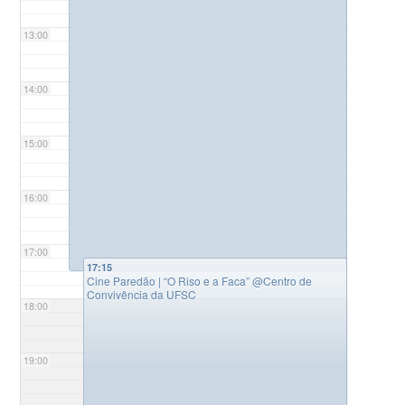
13:00
14:00
15:00
16:00
17:00
17:15
Cine Paredão | “O Riso e a Faca”
@Centro de
Convivência da UFSC
18:00
19:00