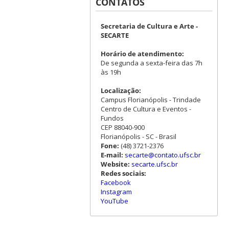
CONTATOS
Secretaria de Cultura e Arte -
SECARTE
Horário de atendimento:
De segunda a sexta-feira das 7h
às 19h
Localização:
Campus Florianópolis - Trindade
Centro de Cultura e Eventos -
Fundos
CEP 88040-900
Florianópolis - SC - Brasil
Fone:
(48) 3721-2376
E-mail:
secarte@contato.ufsc.br
Website:
secarte.ufsc.br
Redes sociais:
Facebook
Instagram
YouTube