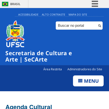
BRASIL
Simplifique!
ACESSIBILIDADE
ALTO CONTRASTE
MAPA DO SITE
Comunica BR
Participe
Acesso à informação
0:00
Legislação
Secretaria de Cultura e
1:00
Canais
Arte | SeCArte
2:00
Área Restrita
Administradores do Site
MENU
3:00
4:00
Agenda Cultural