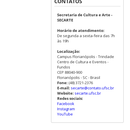
CONTATOS
Secretaria de Cultura e Arte -
SECARTE
Horário de atendimento:
De segunda a sexta-feira das 7h
às 19h
Localização:
Campus Florianópolis - Trindade
Centro de Cultura e Eventos -
Fundos
CEP 88040-900
Florianópolis - SC - Brasil
Fone:
(48) 3721-2376
E-mail:
secarte@contato.ufsc.br
Website:
secarte.ufsc.br
Redes sociais:
Facebook
Instagram
YouTube