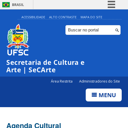
BRASIL
Simplifique!
ACESSIBILIDADE
ALTO CONTRASTE
MAPA DO SITE
Comunica BR
Participe
Acesso à informação
0:00
Legislação
Secretaria de Cultura e
1:00
Canais
Arte | SeCArte
2:00
Área Restrita
Administradores do Site
MENU
3:00
4:00
Agenda Cultural