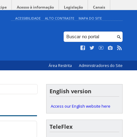
cipe
Acesso à informação
Legislação
Canais
ACESSIBILIDADE
ALTO CONTRASTE
MAPA DO SITE
Área Restrita
Administradores do Site
English version
Access our English website here
TeleFlex