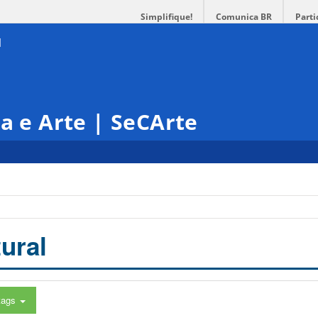
Simplifique!
Comunica BR
Parti
ra e Arte | SeCArte
ural
tags