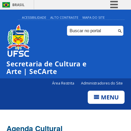
BRASIL
Simplifique!
ACESSIBILIDADE
ALTO CONTRASTE
MAPA DO SITE
Comunica BR
Participe
Acesso à informação
0:00
Legislação
Secretaria de Cultura e
1:00
Canais
Arte | SeCArte
2:00
Área Restrita
Administradores do Site
MENU
3:00
4:00
Agenda Cultural