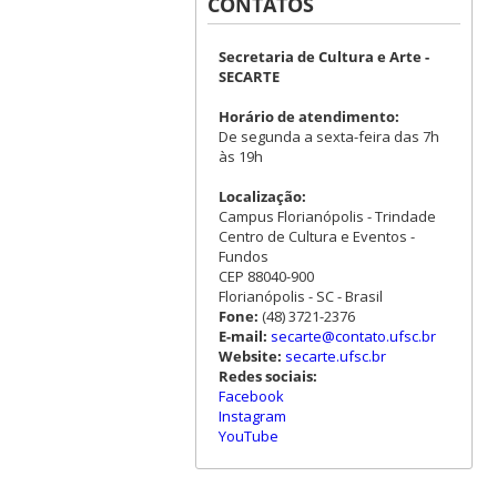
CONTATOS
Secretaria de Cultura e Arte -
SECARTE
Horário de atendimento:
De segunda a sexta-feira das 7h
às 19h
Localização:
Campus Florianópolis - Trindade
Centro de Cultura e Eventos -
Fundos
CEP 88040-900
Florianópolis - SC - Brasil
Fone:
(48) 3721-2376
E-mail:
secarte@contato.ufsc.br
Website:
secarte.ufsc.br
Redes sociais:
Facebook
Instagram
YouTube