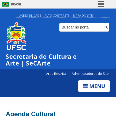
BRASIL
Simplifique!
ACESSIBILIDADE
ALTO CONTRASTE
MAPA DO SITE
Comunica BR
Participe
Acesso à informação
Legislação
Secretaria de Cultura e
Canais
Arte | SeCArte
Área Restrita
Administradores do Site
MENU
Agenda Cultural