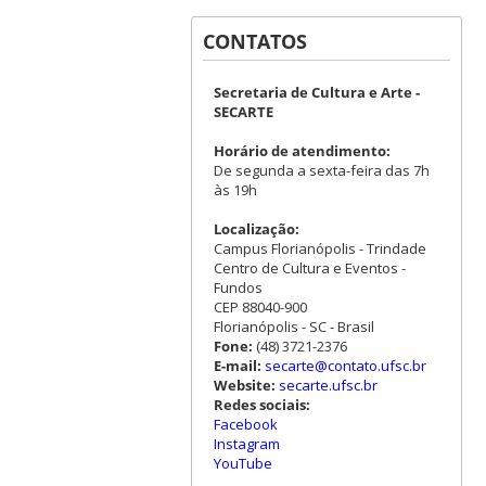
CONTATOS
Secretaria de Cultura e Arte -
SECARTE
Horário de atendimento:
De segunda a sexta-feira das 7h
às 19h
Localização:
Campus Florianópolis - Trindade
Centro de Cultura e Eventos -
Fundos
CEP 88040-900
Florianópolis - SC - Brasil
Fone:
(48) 3721-2376
E-mail:
secarte@contato.ufsc.br
Website:
secarte.ufsc.br
Redes sociais:
Facebook
Instagram
YouTube