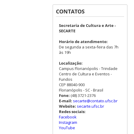
CONTATOS
Secretaria de Cultura e Arte -
SECARTE
Horário de atendimento:
De segunda a sexta-feira das 7h
às 19h
Localização:
Campus Florianópolis - Trindade
Centro de Cultura e Eventos -
Fundos
CEP 88040-900
Florianópolis - SC - Brasil
Fone:
(48) 3721-2376
E-mail:
secarte@contato.ufsc.br
Website:
secarte.ufsc.br
Redes sociais:
Facebook
Instagram
YouTube