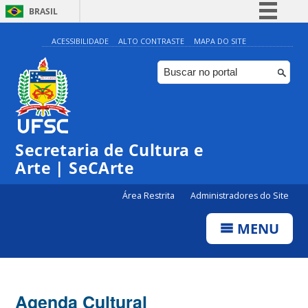
BRASIL
Simplifique!
ACESSIBILIDADE
ALTO CONTRASTE
MAPA DO SITE
Comunica BR
Participe
Acesso à informação
Legislação
Secretaria de Cultura e
Canais
Arte | SeCArte
Área Restrita
Administradores do Site
MENU
Agenda Cultural