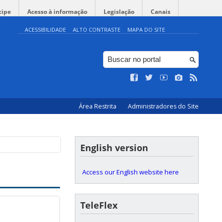
cipe
Acesso à informação
Legislação
Canais
ACESSIBILIDADE
ALTO CONTRASTE
MAPA DO SITE
Área Restrita
Administradores do Site
English version
Access our English website here
TeleFlex