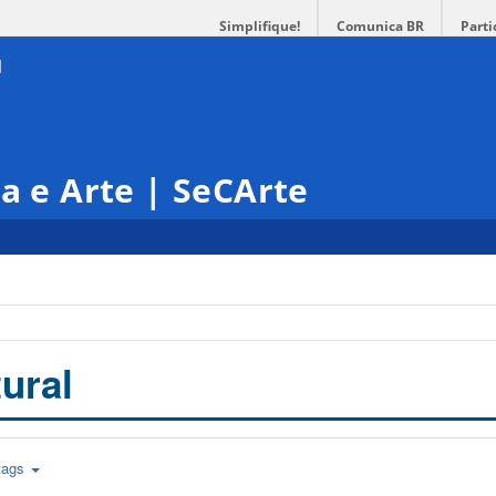
Simplifique!
Comunica BR
Parti
ra e Arte | SeCArte
ural
tags