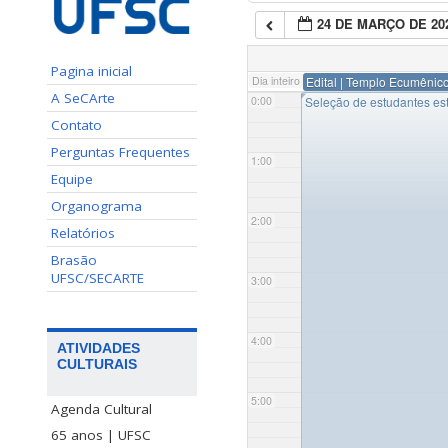
24 DE MARÇO DE 20
Pagina inicial
Dia inteiro
Edital | Templo Ecumênic
A SeCArte
◤
0:00
Seleção de estudantes est
Contato
Perguntas Frequentes
1:00
Equipe
Organograma
2:00
Relatórios
Brasão
UFSC/SECARTE
3:00
4:00
ATIVIDADES
CULTURAIS
5:00
Agenda Cultural
65 anos | UFSC