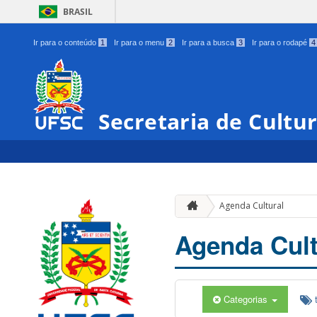
BRASIL
Ir para o conteúdo
1
Ir para o menu
2
Ir para a busca
3
Ir para o rodapé
4
Secretaria de Cultu
Agenda Cultural
Agenda Cult
Categorias