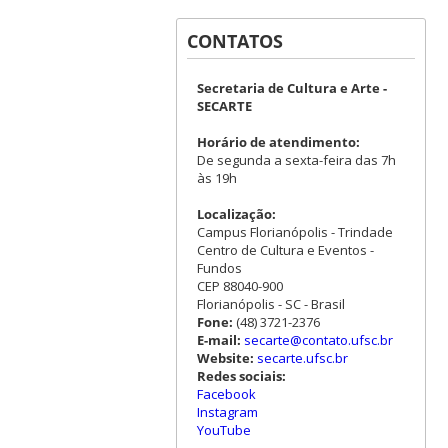
CONTATOS
Secretaria de Cultura e Arte -
SECARTE
Horário de atendimento:
De segunda a sexta-feira das 7h
às 19h
Localização:
Campus Florianópolis - Trindade
Centro de Cultura e Eventos -
Fundos
CEP 88040-900
Florianópolis - SC - Brasil
Fone:
(48) 3721-2376
E-mail:
secarte@contato.ufsc.br
Website:
secarte.ufsc.br
Redes sociais:
Facebook
Instagram
YouTube