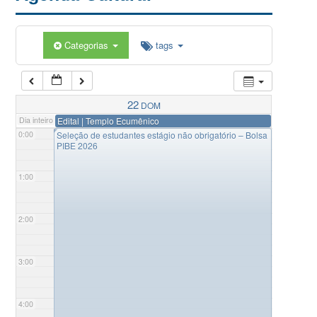
Categorias
tags
22
DOM
Dia inteiro
Edital | Templo Ecumênico
◤
0:00
Seleção de estudantes estágio não obrigatório – Bolsa
PIBE 2026
1:00
2:00
3:00
4:00