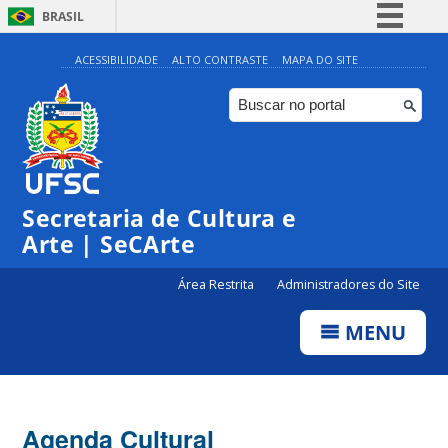
BRASIL
Simplifique!
ACESSIBILIDADE
ALTO CONTRASTE
MAPA DO SITE
Comunica BR
Participe
Acesso à informação
Legislação
Secretaria de Cultura e
Canais
Arte | SeCArte
Área Restrita
Administradores do Site
MENU
Agenda Cultural