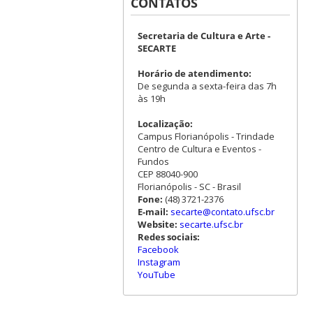
CONTATOS
Secretaria de Cultura e Arte -
SECARTE
Horário de atendimento:
De segunda a sexta-feira das 7h
às 19h
Localização:
Campus Florianópolis - Trindade
Centro de Cultura e Eventos -
Fundos
CEP 88040-900
Florianópolis - SC - Brasil
Fone:
(48) 3721-2376
E-mail:
secarte@contato.ufsc.br
Website:
secarte.ufsc.br
Redes sociais:
Facebook
Instagram
YouTube