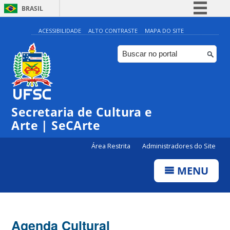
BRASIL
Simplifique!
ACESSIBILIDADE
ALTO CONTRASTE
MAPA DO SITE
Comunica BR
Participe
Acesso à informação
0:00
Legislação
Secretaria de Cultura e
1:00
Canais
Arte | SeCArte
2:00
Área Restrita
Administradores do Site
MENU
3:00
4:00
Agenda Cultural