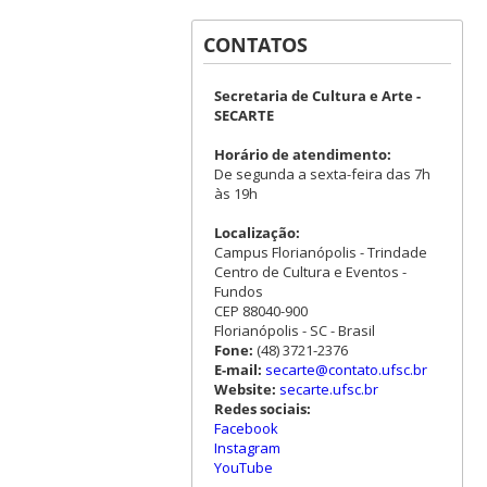
CONTATOS
Secretaria de Cultura e Arte -
SECARTE
Horário de atendimento:
De segunda a sexta-feira das 7h
às 19h
Localização:
Campus Florianópolis - Trindade
Centro de Cultura e Eventos -
Fundos
CEP 88040-900
Florianópolis - SC - Brasil
Fone:
(48) 3721-2376
E-mail:
secarte@contato.ufsc.br
Website:
secarte.ufsc.br
Redes sociais:
Facebook
Instagram
YouTube