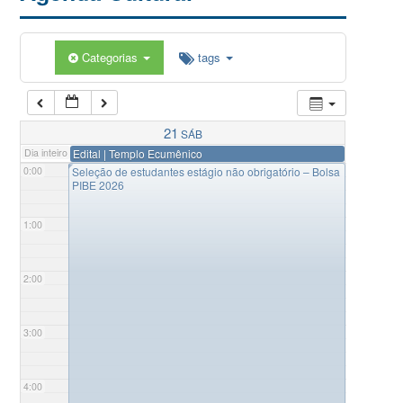
Categorias
tags
21
SÁB
Dia inteiro
Edital | Templo Ecumênico
◤
0:00
Seleção de estudantes estágio não obrigatório – Bolsa
PIBE 2026
1:00
2:00
3:00
4:00