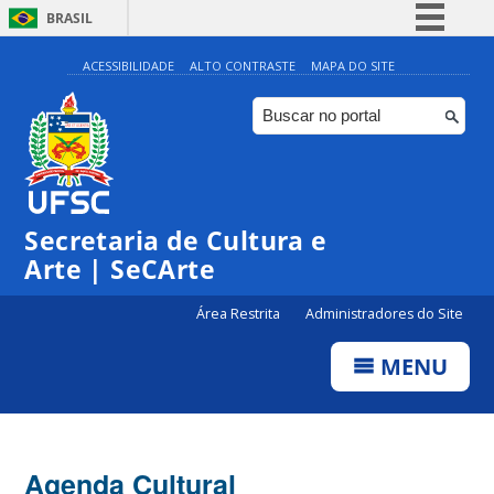
BRASIL
Simplifique!
ACESSIBILIDADE
ALTO CONTRASTE
MAPA DO SITE
Comunica BR
Participe
Acesso à informação
Legislação
Secretaria de Cultura e
Canais
Arte | SeCArte
Área Restrita
Administradores do Site
MENU
Agenda Cultural