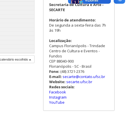
Secretaria de Cultura e Arte -
SECARTE
Horário de atendimento:
De segunda a sexta-feira das 7h
às 19h
Localização:
Campus Florianópolis - Trindade
Centro de Cultura e Eventos -
Fundos
calendário escolhido
CEP 88040-900
Florianópolis - SC - Brasil
Fone:
(48) 3721-2376
E-mail:
secarte@contato.ufsc.br
Website:
secarte.ufsc.br
Redes sociais:
Facebook
Instagram
YouTube