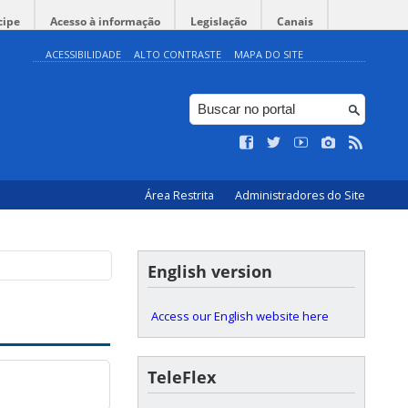
cipe
Acesso à informação
Legislação
Canais
ACESSIBILIDADE
ALTO CONTRASTE
MAPA DO SITE
Área Restrita
Administradores do Site
English version
Access our English website here
TeleFlex