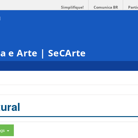
Simplifique!
Comunica BR
Parti
ra e Arte | SeCArte
ural
ags