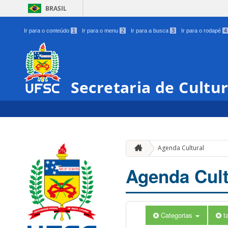
BRASIL
Ir para o conteúdo
1
Ir para o menu
2
Ir para a busca
3
Ir para o rodapé
4
Secretaria de Cultu
Agenda Cultural
Agenda Cult
Categorias
t