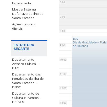
6:00
Experimenta
Mostra Sistema
Defensivo da Ilha de
7:00
Santa Catarina
Ações culturais
digitais
8:00
8:30
Dia de Gratuidade – Fort
ESTRUTURA
9:00
de Ratones
SECARTE
Departamento
10:00
Artístico Cultural –
DAC
Departamento das
11:00
Fortalezas da Ilha de
Santa Catarina –
DFISC
12:00
Departamento de
Cultura e Eventos –
DCEVEN
13:00