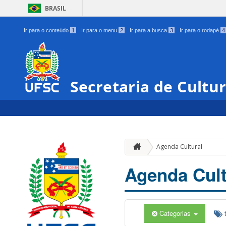
BRASIL
Ir para o conteúdo
1
Ir para o menu
2
Ir para a busca
3
Ir para o rodapé
4
Secretaria de Cultu
Agenda Cultural
Agenda Cult
Categorias