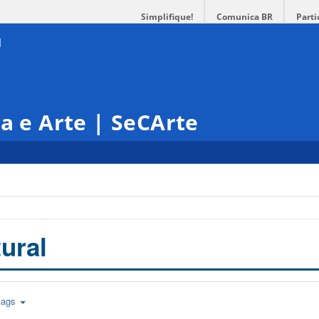
Simplifique!
Comunica BR
Parti
ra e Arte | SeCArte
ural
tags