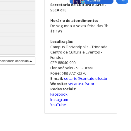
Secretaria de Cultura e Arte -
SECARTE
Horário de atendimento:
De segunda a sexta-feira das 7h
às 19h
Localização:
Campus Florianópolis - Trindade
Centro de Cultura e Eventos -
Fundos
calendário escolhido
CEP 88040-900
Florianópolis - SC - Brasil
Fone:
(48) 3721-2376
E-mail:
secarte@contato.ufsc.br
Website:
secarte.ufsc.br
Redes sociais:
Facebook
Instagram
YouTube