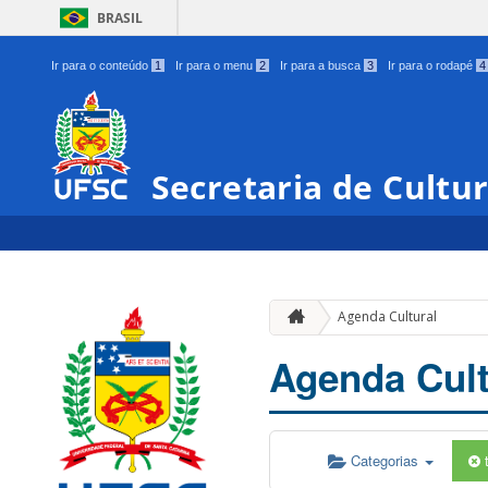
BRASIL
Ir para o conteúdo
1
Ir para o menu
2
Ir para a busca
3
Ir para o rodapé
4
Secretaria de Cultu
Agenda Cultural
Agenda Cult
Categorias