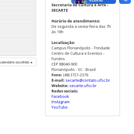
Secretaria de Cultura e Arte -
SECARTE
Horário de atendimento:
De segunda a sexta-feira das 7h
às 19h
Localização:
Campus Florianópolis - Trindade
Centro de Cultura e Eventos -
Fundos
calendário escolhido
CEP 88040-900
Florianópolis - SC - Brasil
Fone:
(48) 3721-2376
E-mail:
secarte@contato.ufsc.br
Website:
secarte.ufsc.br
Redes sociais:
Facebook
Instagram
YouTube