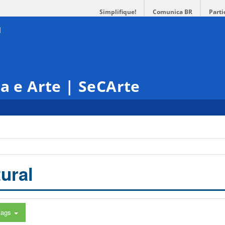
Simplifique!
Comunica BR
Parti
ra e Arte | SeCArte
ural
tags