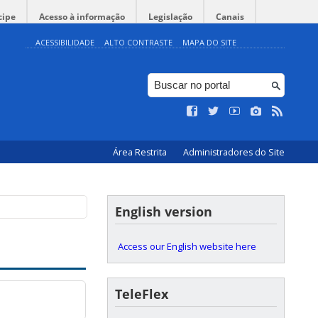
cipe
Acesso à informação
Legislação
Canais
ACESSIBILIDADE
ALTO CONTRASTE
MAPA DO SITE
Área Restrita
Administradores do Site
English version
Access our English website here
TeleFlex