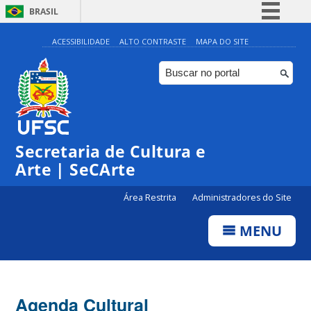
BRASIL
Simplifique!
ACESSIBILIDADE
ALTO CONTRASTE
MAPA DO SITE
Comunica BR
Participe
Acesso à informação
0:00
Legislação
Secretaria de Cultura e
1:00
Canais
Arte | SeCArte
2:00
Área Restrita
Administradores do Site
MENU
3:00
4:00
Agenda Cultural