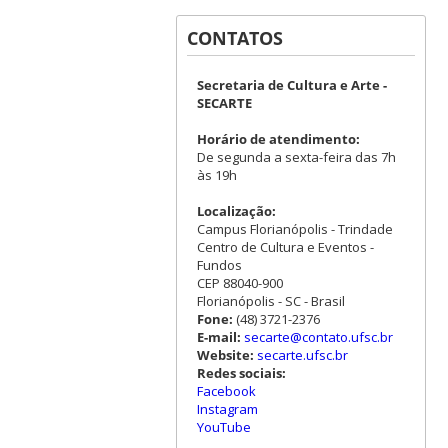
CONTATOS
Secretaria de Cultura e Arte -
SECARTE
Horário de atendimento:
De segunda a sexta-feira das 7h
às 19h
Localização:
Campus Florianópolis - Trindade
Centro de Cultura e Eventos -
Fundos
CEP 88040-900
Florianópolis - SC - Brasil
Fone:
(48) 3721-2376
E-mail:
secarte@contato.ufsc.br
Website:
secarte.ufsc.br
Redes sociais:
Facebook
Instagram
YouTube