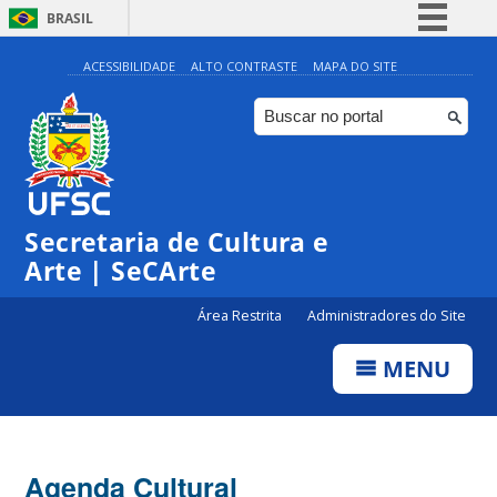
BRASIL
Simplifique!
ACESSIBILIDADE
ALTO CONTRASTE
MAPA DO SITE
Comunica BR
Participe
Acesso à informação
Legislação
Secretaria de Cultura e
Canais
Arte | SeCArte
Área Restrita
Administradores do Site
MENU
Agenda Cultural