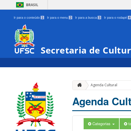
BRASIL
Ir para o conteúdo
1
Ir para o menu
2
Ir para a busca
3
Ir para o rodapé
4
Secretaria de Cultu
Agenda Cultural
Agenda Cult
Categorias
t