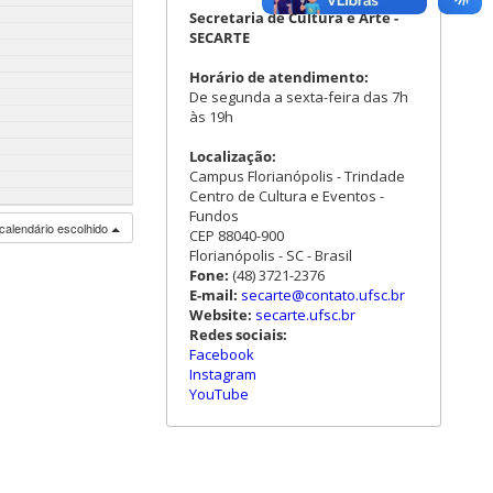
Secretaria de Cultura e Arte -
SECARTE
Horário de atendimento:
De segunda a sexta-feira das 7h
às 19h
Localização:
Campus Florianópolis - Trindade
Centro de Cultura e Eventos -
Fundos
calendário escolhido
CEP 88040-900
Florianópolis - SC - Brasil
Fone:
(48) 3721-2376
E-mail:
secarte@contato.ufsc.br
Website:
secarte.ufsc.br
Redes sociais:
Facebook
Instagram
YouTube