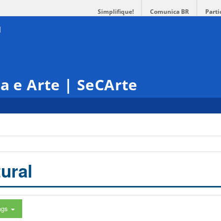
Simplifique!
Comunica BR
Parti
ra e Arte | SeCArte
ural
ags