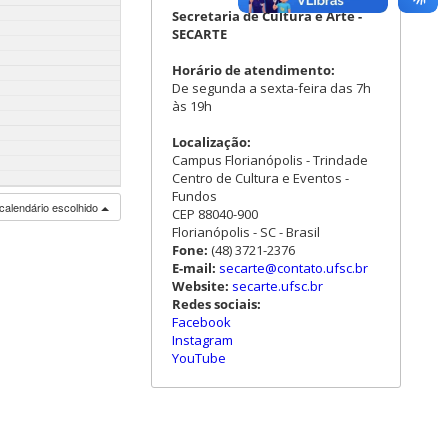
Secretaria de Cultura e Arte -
SECARTE
Horário de atendimento:
De segunda a sexta-feira das 7h
às 19h
Localização:
Campus Florianópolis - Trindade
Centro de Cultura e Eventos -
Fundos
calendário escolhido
CEP 88040-900
Florianópolis - SC - Brasil
Fone:
(48) 3721-2376
E-mail:
secarte@contato.ufsc.br
Website:
secarte.ufsc.br
Redes sociais:
Facebook
Instagram
YouTube