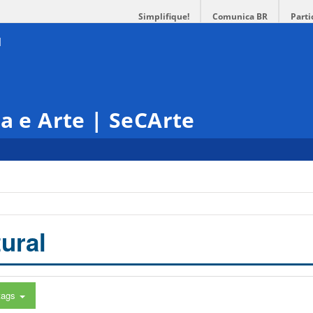
Simplifique!
Comunica BR
Parti
ra e Arte | SeCArte
ural
tags