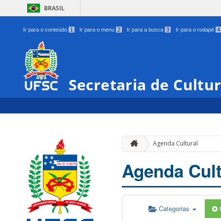
BRASIL
Ir para o conteúdo
1
Ir para o menu
2
Ir para a busca
3
Ir para o rodapé
4
Secretaria de Cultu
Agenda Cultural
Agenda Cult
Categorias