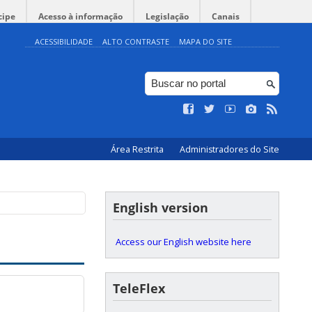
cipe
Acesso à informação
Legislação
Canais
ACESSIBILIDADE
ALTO CONTRASTE
MAPA DO SITE
Área Restrita
Administradores do Site
English version
Access our English website here
TeleFlex