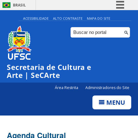
BRASIL
Simplifique!
ACESSIBILIDADE
ALTO CONTRASTE
MAPA DO SITE
Comunica BR
Participe
Acesso à informação
0:00
Legislação
Secretaria de Cultura e
1:00
Canais
Arte | SeCArte
2:00
Área Restrita
Administradores do Site
MENU
3:00
4:00
Agenda Cultural