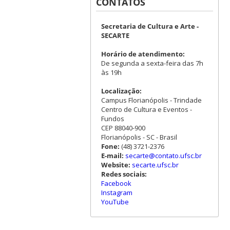
CONTATOS
Secretaria de Cultura e Arte -
SECARTE
Horário de atendimento:
De segunda a sexta-feira das 7h
às 19h
Localização:
Campus Florianópolis - Trindade
Centro de Cultura e Eventos -
Fundos
CEP 88040-900
Florianópolis - SC - Brasil
Fone:
(48) 3721-2376
E-mail:
secarte@contato.ufsc.br
Website:
secarte.ufsc.br
Redes sociais:
Facebook
Instagram
YouTube