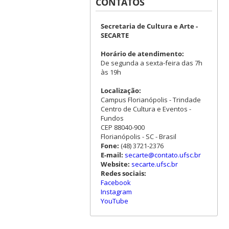
CONTATOS
Secretaria de Cultura e Arte -
SECARTE
Horário de atendimento:
De segunda a sexta-feira das 7h
às 19h
Localização:
Campus Florianópolis - Trindade
Centro de Cultura e Eventos -
Fundos
CEP 88040-900
Florianópolis - SC - Brasil
Fone:
(48) 3721-2376
E-mail:
secarte@contato.ufsc.br
Website:
secarte.ufsc.br
Redes sociais:
Facebook
Instagram
YouTube