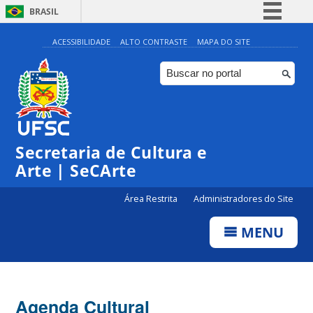
BRASIL
Simplifique!
ACESSIBILIDADE
ALTO CONTRASTE
MAPA DO SITE
Comunica BR
Participe
Acesso à informação
0:00
Legislação
Secretaria de Cultura e
1:00
Canais
Arte | SeCArte
2:00
Área Restrita
Administradores do Site
MENU
3:00
4:00
Agenda Cultural