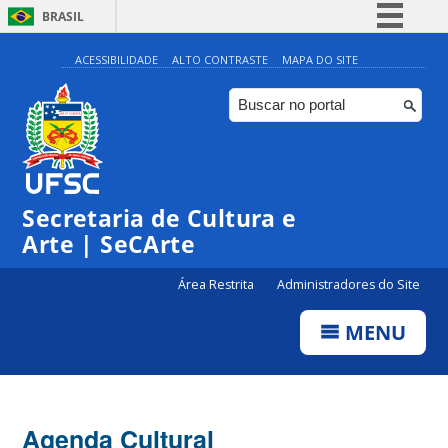
BRASIL
Simplifique!
ACESSIBILIDADE
ALTO CONTRASTE
MAPA DO SITE
Comunica BR
Participe
Acesso à informação
0:00
Legislação
Secretaria de Cultura e
1:00
Canais
Arte | SeCArte
2:00
Área Restrita
Administradores do Site
MENU
3:00
4:00
Agenda Cultural