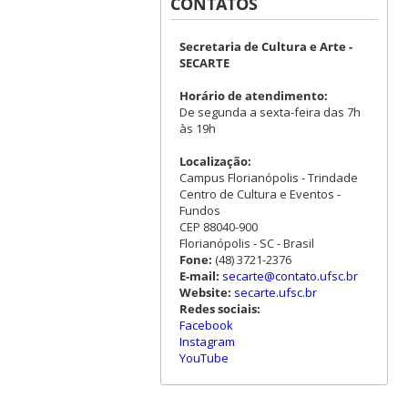
CONTATOS
Secretaria de Cultura e Arte -
SECARTE
Horário de atendimento:
De segunda a sexta-feira das 7h
às 19h
Localização:
Campus Florianópolis - Trindade
Centro de Cultura e Eventos -
Fundos
CEP 88040-900
Florianópolis - SC - Brasil
Fone:
(48) 3721-2376
E-mail:
secarte@contato.ufsc.br
Website:
secarte.ufsc.br
Redes sociais:
Facebook
Instagram
YouTube