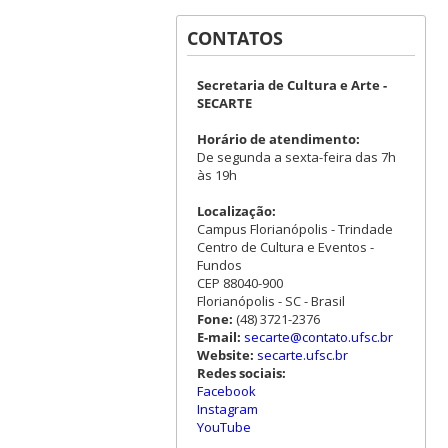
CONTATOS
Secretaria de Cultura e Arte -
SECARTE
Horário de atendimento:
De segunda a sexta-feira das 7h
às 19h
Localização:
Campus Florianópolis - Trindade
Centro de Cultura e Eventos -
Fundos
CEP 88040-900
Florianópolis - SC - Brasil
Fone:
(48) 3721-2376
E-mail:
secarte@contato.ufsc.br
Website:
secarte.ufsc.br
Redes sociais:
Facebook
Instagram
YouTube