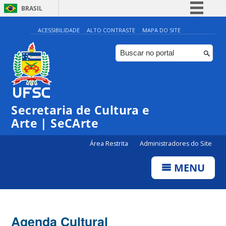
BRASIL
Simplifique!
ACESSIBILIDADE
ALTO CONTRASTE
MAPA DO SITE
Comunica BR
Participe
Acesso à informação
Legislação
Secretaria de Cultura e
Canais
Arte | SeCArte
Área Restrita
Administradores do Site
MENU
Agenda Cultural