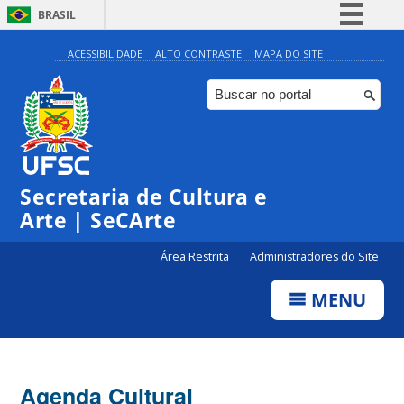
BRASIL
Simplifique!
ACESSIBILIDADE
ALTO CONTRASTE
MAPA DO SITE
Comunica BR
Participe
Acesso à informação
Legislação
Secretaria de Cultura e
Canais
Arte | SeCArte
Área Restrita
Administradores do Site
MENU
Agenda Cultural