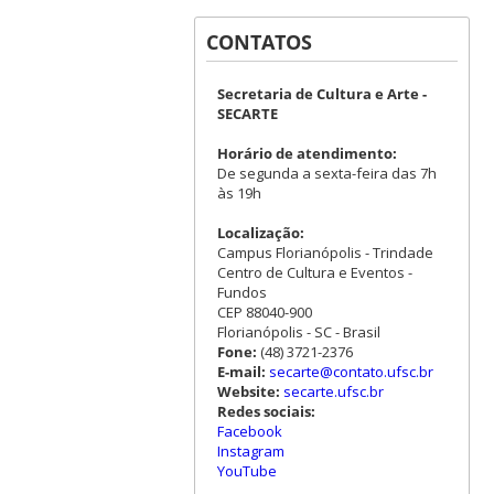
CONTATOS
Secretaria de Cultura e Arte -
SECARTE
Horário de atendimento:
De segunda a sexta-feira das 7h
às 19h
Localização:
Campus Florianópolis - Trindade
Centro de Cultura e Eventos -
Fundos
CEP 88040-900
Florianópolis - SC - Brasil
Fone:
(48) 3721-2376
E-mail:
secarte@contato.ufsc.br
Website:
secarte.ufsc.br
Redes sociais:
Facebook
Instagram
YouTube