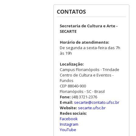
CONTATOS
Secretaria de Cultura e Arte -
SECARTE
Horário de atendimento:
De segunda a sexta-feira das 7h
às 19h
Localização:
Campus Florianópolis - Trindade
Centro de Cultura e Eventos -
Fundos
CEP 88040-900
Florianópolis - SC - Brasil
Fone:
(48) 3721-2376
E-mail:
secarte@contato.ufsc.br
Website:
secarte.ufsc.br
Redes sociais:
Facebook
Instagram
YouTube