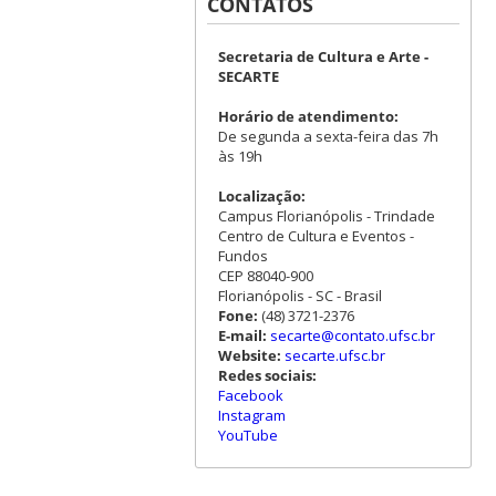
CONTATOS
Secretaria de Cultura e Arte -
SECARTE
Horário de atendimento:
De segunda a sexta-feira das 7h
às 19h
Localização:
Campus Florianópolis - Trindade
Centro de Cultura e Eventos -
Fundos
CEP 88040-900
Florianópolis - SC - Brasil
Fone:
(48) 3721-2376
E-mail:
secarte@contato.ufsc.br
Website:
secarte.ufsc.br
Redes sociais:
Facebook
Instagram
YouTube