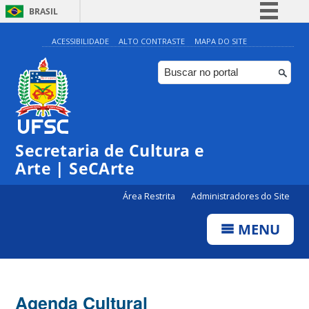
BRASIL
Simplifique!
ACESSIBILIDADE
ALTO CONTRASTE
MAPA DO SITE
Comunica BR
Participe
Acesso à informação
0:00
Legislação
Secretaria de Cultura e
1:00
Canais
Arte | SeCArte
2:00
Área Restrita
Administradores do Site
MENU
3:00
4:00
Agenda Cultural