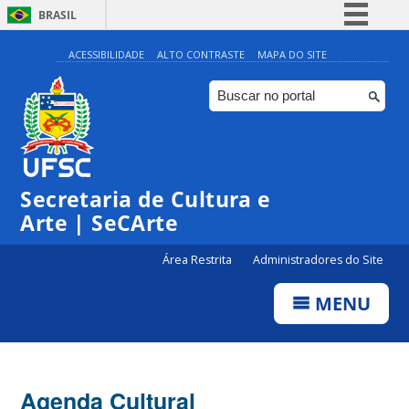
BRASIL
Simplifique!
ACESSIBILIDADE
ALTO CONTRASTE
MAPA DO SITE
Comunica BR
Participe
Acesso à informação
Legislação
Secretaria de Cultura e
Canais
Arte | SeCArte
Área Restrita
Administradores do Site
MENU
Agenda Cultural