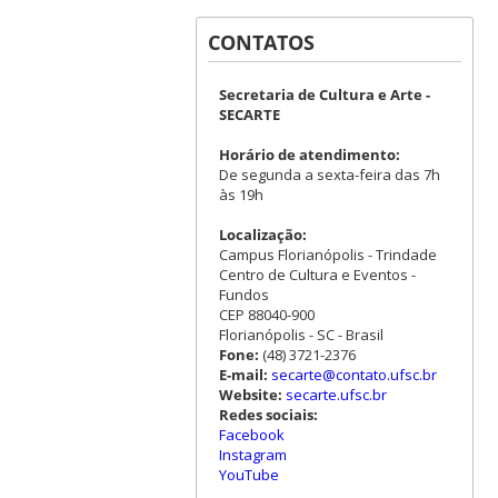
CONTATOS
Secretaria de Cultura e Arte -
SECARTE
Horário de atendimento:
De segunda a sexta-feira das 7h
às 19h
Localização:
Campus Florianópolis - Trindade
Centro de Cultura e Eventos -
Fundos
CEP 88040-900
Florianópolis - SC - Brasil
Fone:
(48) 3721-2376
E-mail:
secarte@contato.ufsc.br
Website:
secarte.ufsc.br
Redes sociais:
Facebook
Instagram
YouTube