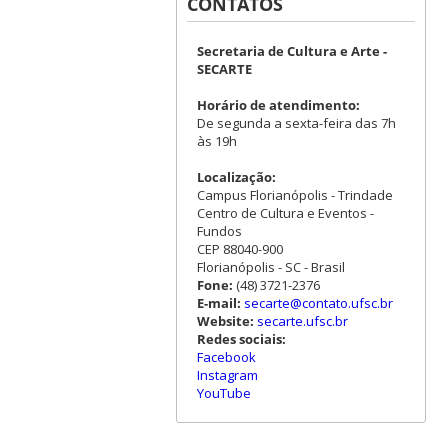
CONTATOS
Secretaria de Cultura e Arte -
SECARTE
Horário de atendimento:
De segunda a sexta-feira das 7h
às 19h
Localização:
Campus Florianópolis - Trindade
Centro de Cultura e Eventos -
Fundos
CEP 88040-900
Florianópolis - SC - Brasil
Fone:
(48) 3721-2376
E-mail:
secarte@contato.ufsc.br
Website:
secarte.ufsc.br
Redes sociais:
Facebook
Instagram
YouTube