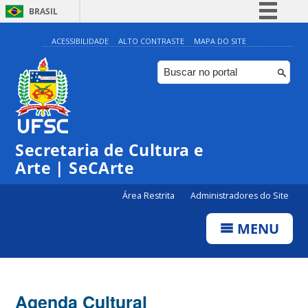
BRASIL
Simplifique!
ACESSIBILIDADE
ALTO CONTRASTE
MAPA DO SITE
Comunica BR
Participe
Acesso à informação
0:00
Legislação
Secretaria de Cultura e
1:00
Canais
Arte | SeCArte
2:00
Área Restrita
Administradores do Site
MENU
3:00
4:00
Agenda Cultural