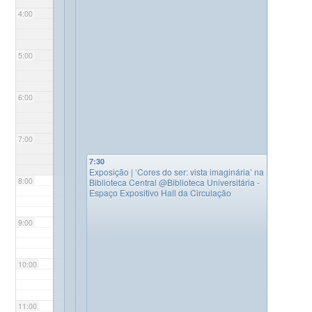
4:00
5:00
6:00
7:00
7:30
Exposição | ‘Cores do ser: vista imaginária’ na
8:00
Biblioteca Central
@Biblioteca Universitária -
Espaço Expositivo Hall da Circulação
9:00
10:00
11:00