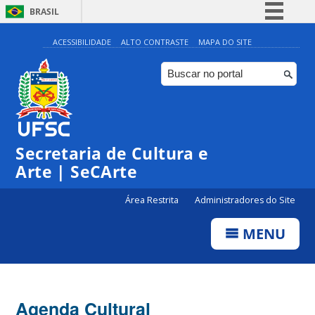
BRASIL
Simplifique!
ACESSIBILIDADE
ALTO CONTRASTE
MAPA DO SITE
Comunica BR
Participe
Acesso à informação
Legislação
Secretaria de Cultura e
Canais
Arte | SeCArte
Área Restrita
Administradores do Site
MENU
Agenda Cultural