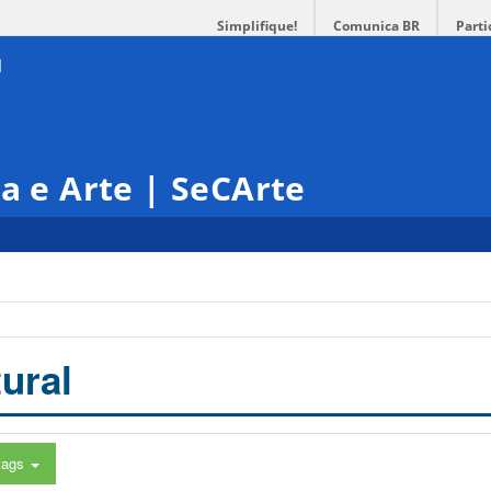
Simplifique!
Comunica BR
Parti
ra e Arte | SeCArte
ural
tags