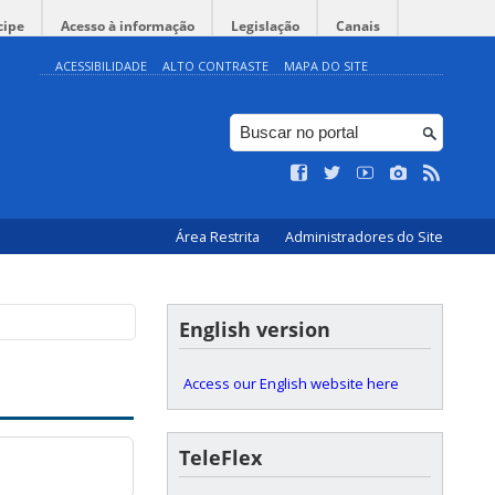
cipe
Acesso à informação
Legislação
Canais
ACESSIBILIDADE
ALTO CONTRASTE
MAPA DO SITE
Área Restrita
Administradores do Site
English version
Access our English website here
TeleFlex