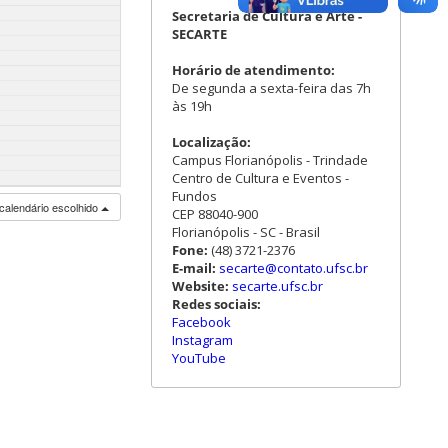
Secretaria de Cultura e Arte -
SECARTE
Horário de atendimento:
De segunda a sexta-feira das 7h
às 19h
Localização:
Campus Florianópolis - Trindade
Centro de Cultura e Eventos -
Fundos
calendário escolhido
CEP 88040-900
Florianópolis - SC - Brasil
Fone:
(48) 3721-2376
E-mail:
secarte@contato.ufsc.br
Website:
secarte.ufsc.br
Redes sociais:
Facebook
Instagram
YouTube