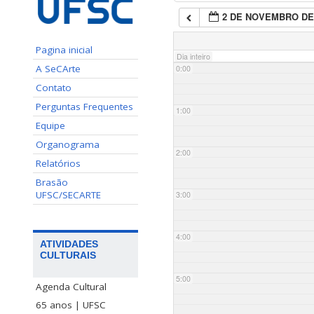
2 DE NOVEMBRO DE
Pagina inicial
Dia inteiro
A SeCArte
0:00
Contato
Perguntas Frequentes
1:00
Equipe
Organograma
2:00
Relatórios
Brasão
UFSC/SECARTE
3:00
4:00
ATIVIDADES
CULTURAIS
5:00
Agenda Cultural
65 anos | UFSC