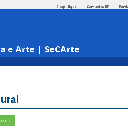
Simplifique!
Comunica BR
Parti
ra e Arte | SeCArte
ural
tags