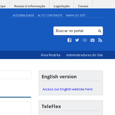
cipe
Acesso à informação
Legislação
Canais
ACESSIBILIDADE
ALTO CONTRASTE
MAPA DO SITE
Área Restrita
Administradores do Site
English version
Access our English website here
TeleFlex