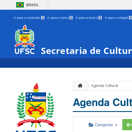
BRASIL
Ir para o conteúdo
1
Ir para o menu
2
Ir para a busca
3
Ir para o rodapé
4
Secretaria de Cultu
Agenda Cultural
Agenda Cult
Categorias