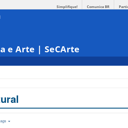
Simplifique!
Comunica BR
Parti
ra e Arte | SeCArte
ural
tags