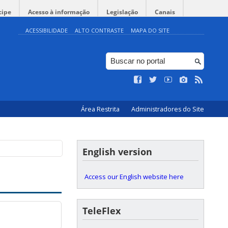
cipe
Acesso à informação
Legislação
Canais
ACESSIBILIDADE
ALTO CONTRASTE
MAPA DO SITE
Área Restrita
Administradores do Site
English version
Access our English website here
TeleFlex