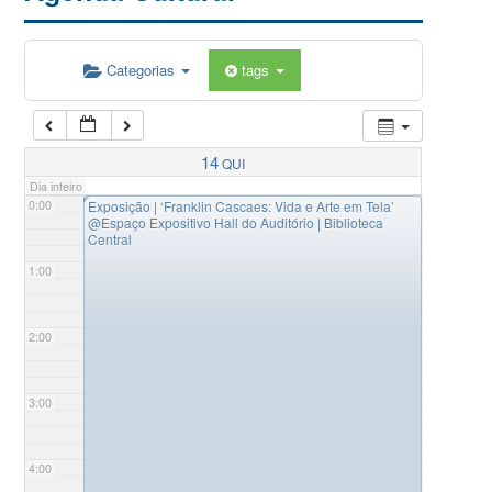
Categorias
tags
14
QUI
Dia inteiro
◤
0:00
Exposição | ‘Franklin Cascaes: Vida e Arte em Tela’
@Espaço Expositivo Hall do Auditório | Biblioteca
Central
1:00
2:00
3:00
4:00