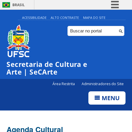
BRASIL
Simplifique!
ACESSIBILIDADE
ALTO CONTRASTE
MAPA DO SITE
Comunica BR
Participe
Acesso à informação
Legislação
Secretaria de Cultura e
Canais
Arte | SeCArte
Área Restrita
Administradores do Site
MENU
Agenda Cultural