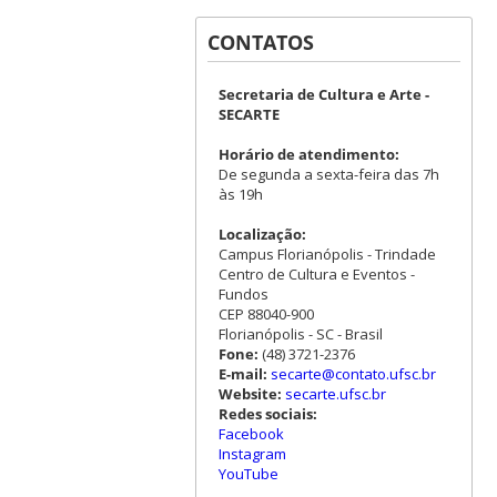
CONTATOS
Secretaria de Cultura e Arte -
SECARTE
Horário de atendimento:
De segunda a sexta-feira das 7h
às 19h
Localização:
Campus Florianópolis - Trindade
Centro de Cultura e Eventos -
Fundos
CEP 88040-900
Florianópolis - SC - Brasil
Fone:
(48) 3721-2376
E-mail:
secarte@contato.ufsc.br
Website:
secarte.ufsc.br
Redes sociais:
Facebook
Instagram
YouTube