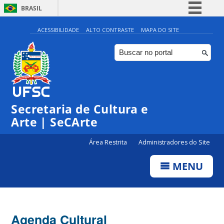
BRASIL
Simplifique!
ACESSIBILIDADE
ALTO CONTRASTE
MAPA DO SITE
Comunica BR
Participe
Acesso à informação
Legislação
Secretaria de Cultura e
Canais
Arte | SeCArte
Área Restrita
Administradores do Site
MENU
Agenda Cultural