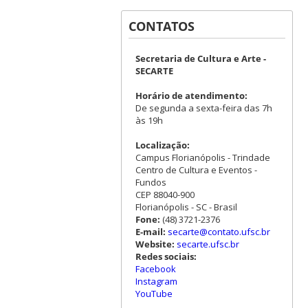
CONTATOS
Secretaria de Cultura e Arte -
SECARTE
Horário de atendimento:
De segunda a sexta-feira das 7h
às 19h
Localização:
Campus Florianópolis - Trindade
Centro de Cultura e Eventos -
Fundos
CEP 88040-900
Florianópolis - SC - Brasil
Fone:
(48) 3721-2376
E-mail:
secarte@contato.ufsc.br
Website:
secarte.ufsc.br
Redes sociais:
Facebook
Instagram
YouTube