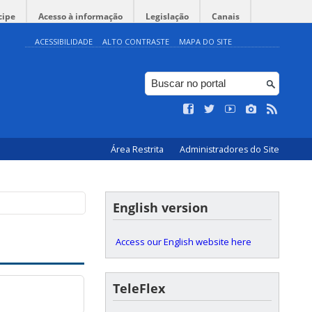
cipe
Acesso à informação
Legislação
Canais
ACESSIBILIDADE
ALTO CONTRASTE
MAPA DO SITE
Área Restrita
Administradores do Site
English version
Access our English website here
TeleFlex