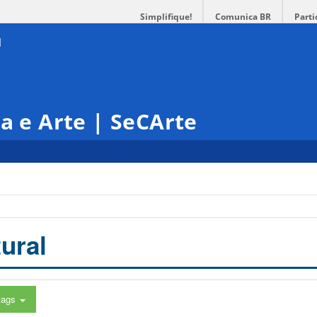
Simplifique!
Comunica BR
Parti
ra e Arte | SeCArte
ural
tags