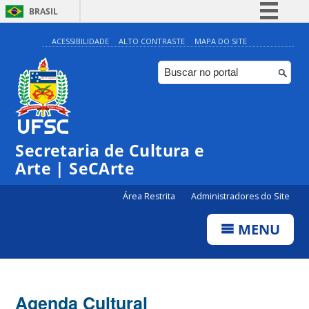
BRASIL
Simplifique!
ACESSIBILIDADE
ALTO CONTRASTE
MAPA DO SITE
Comunica BR
Participe
Acesso à informação
0:00
Legislação
Secretaria de Cultura e
1:00
Canais
Arte | SeCArte
2:00
Área Restrita
Administradores do Site
MENU
3:00
4:00
Agenda Cultural