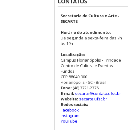
CONTATOS
Secretaria de Cultura e Arte -
SECARTE
Horário de atendimento:
De segunda a sexta-feira das 7h
às 19h
Localização:
Campus Florianópolis - Trindade
Centro de Cultura e Eventos -
Fundos
CEP 88040-900
Florianópolis - SC - Brasil
Fone:
(48) 3721-2376
E-mail:
secarte@contato.ufsc.br
Website:
secarte.ufsc.br
Redes sociais:
Facebook
Instagram
YouTube