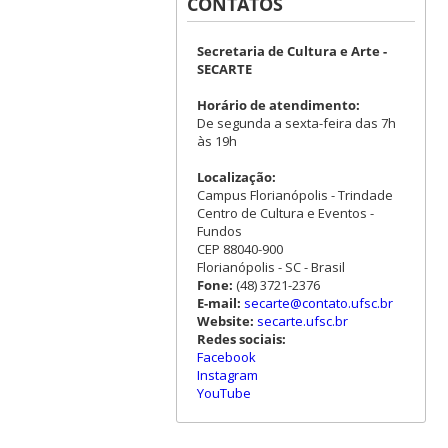
CONTATOS
Secretaria de Cultura e Arte -
SECARTE
Horário de atendimento:
De segunda a sexta-feira das 7h
às 19h
Localização:
Campus Florianópolis - Trindade
Centro de Cultura e Eventos -
Fundos
CEP 88040-900
Florianópolis - SC - Brasil
Fone:
(48) 3721-2376
E-mail:
secarte@contato.ufsc.br
Website:
secarte.ufsc.br
Redes sociais:
Facebook
Instagram
YouTube