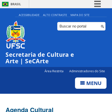
BRASIL
Simplifique!
ACESSIBILIDADE
ALTO CONTRASTE
MAPA DO SITE
Comunica BR
Participe
Acesso à informação
0:00
Legislação
Secretaria de Cultura e
1:00
Canais
Arte | SeCArte
2:00
Área Restrita
Administradores do Site
MENU
3:00
4:00
Agenda Cultural